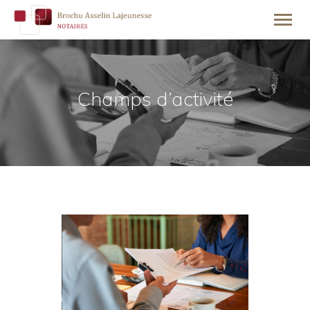
Champs d’activité
ACCUEIL
HISTORIQUE
NOTRE ÉQUIPE
NOS SERVICES
BESOIN D’AIDE
INFO
NOUS JOINDRE